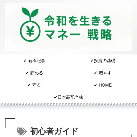
✔︎ 新着記事
✔︎投資の基礎
✔︎ 貯める
✔︎ 増やす
✔︎ 守る
✔︎ HOME
✔︎日本高配当株
初心者ガイド