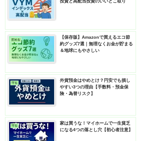
投資と高配当投資のいいとこ取り
【保存版】Amazonで買えるエコ節
貯める
約グッズ7選｜無理なくお金が貯まる
＆地球にもやさしい
外貨預金はやめとけ？円安でも損し
守る
やすい3つの理由【手数料・預金保
険・為替リスク】
家は買うな！マイホームで一生貧乏
守る
になる4つの落とし穴【初心者注意】