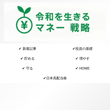
✔︎ 新着記事
✔︎投資の基礎
✔︎ 貯める
✔︎ 増やす
✔︎ 守る
✔︎ HOME
✔︎日本高配当株