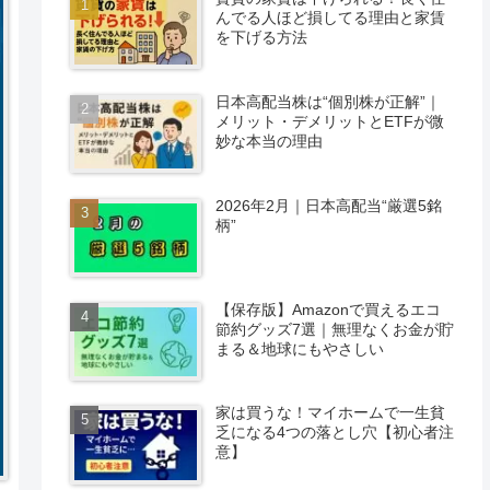
んでる人ほど損してる理由と家賃
を下げる方法
日本高配当株は“個別株が正解”｜
メリット・デメリットとETFが微
妙な本当の理由
2026年2月｜日本高配当“厳選5銘
柄”
【保存版】Amazonで買えるエコ
節約グッズ7選｜無理なくお金が貯
まる＆地球にもやさしい
家は買うな！マイホームで一生貧
乏になる4つの落とし穴【初心者注
意】