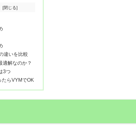
次
め
め
Oの違いを比較
が最適解なのか？
は3つ
たらVYMでOK