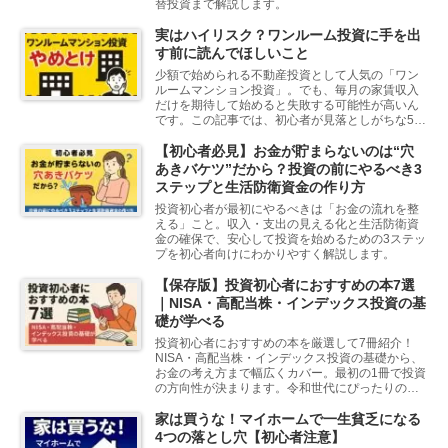
替投資まで解説します。
実はハイリスク？ワンルーム投資に手を出
す前に読んでほしいこと
少額で始められる不動産投資として人気の「ワン
ルームマンション投資」。でも、毎月の家賃収入
だけを期待して始めると失敗する可能性が高いん
です。この記事では、初心者が見落としがちな5つ
の落とし穴と、より堅実な代替投資も紹介しま
す。
【初心者必見】お金が貯まらないのは“穴
あきバケツ”だから？投資の前にやるべき3
ステップと生活防衛資金の作り方
投資初心者が最初にやるべきは「お金の流れを整
える」こと。収入・支出の見える化と生活防衛資
金の確保で、安心して投資を始めるための3ステッ
プを初心者向けにわかりやすく解説します。
【保存版】投資初心者におすすめの本7選
｜NISA・高配当株・インデックス投資の基
礎が学べる
投資初心者におすすめの本を厳選して7冊紹介！
NISA・高配当株・インデックス投資の基礎から、
お金の考え方まで幅広くカバー。最初の1冊で投資
の方向性が決まります。令和世代にぴったりの入
門書で、安心して資産形成をスタートしましょう
家は買うな！マイホームで一生貧乏になる
4つの落とし穴【初心者注意】