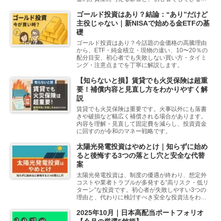
「お金を守る投資法」をわかりやすく解説しま
す。
ゴールド投資はあり？結論：“あり”だけど
主役じゃない｜新NISAで始める金ETFの基
礎
ゴールド投資はあり？今話題の金価格の高騰理由
から、ETF・純金積立・現物の違い、10〜20％の
配分目安、初心者でも失敗しない買い方・タイミ
ング・注意点までを丁寧に解説します。
【知らないと損】賃貸でも火災保険は超重
要！補償内容と見直し方をわかりやすく解
説
賃貸でも火災保険は重要です。火事以外にも落書
きや破損など幅広く補償される場合があります。
内容を理解・見直して固定費を減らし、投資資金
に回すのが令和のマネー戦略です。
太陽光発電投資はやめとけ｜知らずに始め
ると後悔する3つの落とし穴と安全な代替
案
太陽光発電投資は、制度の優遇が終わり、想定外
コストや業者トラブルが多発する“高リスク・低リ
ターン”な投資です。初心者が失敗しやすい3つの
理由と、代わりに検討すべき安全な投資法をわか
りやすく解説します。
2025年10月｜日本高配当ポートフォリオ