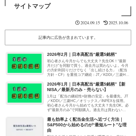
サイトマップ
2024.09.15
2025.10.06
記事内に広告が含まれています。
2026年2月｜日本高配当“厳選5銘柄”
初心者さん今月からでも大丈夫？先生OK！“最新
月だけ”を同額で買う。過去月は買わないよ。今月
の方針利回りだけでなく「出し続ける力」（配当
方針・CF）を重視コア継続：JT／KDDI／三菱HC
還元ルール明確：オリックス資源×還元強化：
INPEX…
2026年1月｜日本高配当“厳選5銘柄”【新
NISA／最新月のみ・売らない】
1月は「配当の継続性×財務の安定」を最優先。JT
／KDDI／三菱HC／オリックス／INPEXを採用。
初心者さん今月から始めても大丈夫？先生OK。必
ず“最新月のみ”で同額購入。過去月は買わないで
ね。2026年1月の方針初心者さん年明けって買
い…
最も効率よく配当金生活へ近づく方法｜
S&P500から始めるのが“最短ルート”な理
由