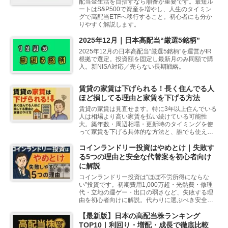
配当金生活を目指すなら順番が重要です。最短ル
ートはS&P500で資産を増やし、人生のタイミン
グで高配当ETFへ移行すること。初心者にも分か
りやすく解説します。
2025年12月｜日本高配当“厳選5銘柄”
2025年12月の日本高配当“厳選5銘柄”を運営がIR
根拠で選定。投資額を固定し最新月のみ同額で購
入。新NISA対応／売らない長期戦略。
賃貸の家賃は下げられる！長く住んでる人
ほど損してる理由と家賃を下げる方法
賃貸の家賃は見直せます。特に3年以上住んでいる
人は相場より高い家賃を払い続けている可能性
大。築年数・周辺相場・更新時のタイミングを使
って家賃を下げる具体的な方法と、誰でも使える
伝え方をわかりやすく解説します。
コインランドリー投資はやめとけ｜失敗す
る5つの理由と安全な代替案を初心者向け
に解説
コインランドリー投資は“ほぼ不労所得にならな
い”投資です。初期費用1,000万超・光熱費・修理
代・立地の運ゲー・出口の弱さなど、失敗する理
由を初心者向けに解説。代わりに選ぶべき安全な
投資も紹介します。
【最新版】日本の高配当株ランキング
TOP10｜利回り・増配・成長で徹底比較