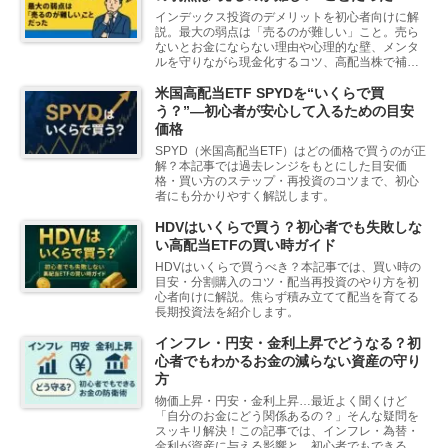
インデックス投資のデメリットを初心者向けに解
説。最大の弱点は「売るのが難しい」こと。売ら
ないとお金にならない理由や心理的な壁、メンタ
ルを守りながら現金化するコツ、高配当株で補う
方法まで詳しく紹介します。
米国高配当ETF SPYDを“いくらで買
う？”―初心者が安心して入るための目安
価格
SPYD（米国高配当ETF）はどの価格で買うのが正
解？本記事では過去レンジをもとにした目安価
格・買い方のステップ・再投資のコツまで、初心
者にも分かりやすく解説します。
HDVはいくらで買う？初心者でも失敗しな
い高配当ETFの買い時ガイド
HDVはいくらで買うべき？本記事では、買い時の
目安・分割購入のコツ・配当再投資のやり方を初
心者向けに解説。焦らず積み立てて配当を育てる
長期投資法を紹介します。
インフレ・円安・金利上昇でどうなる？初
心者でもわかるお金の減らない資産の守り
方
物価上昇・円安・金利上昇…最近よく聞くけど
「自分のお金にどう関係あるの？」そんな疑問を
スッキリ解決！この記事では、インフレ・為替・
金利が資産に与える影響と、初心者でもできる