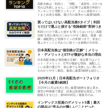
高配当株は「利回り」「増配」「成長性」の3つを
見れば失敗しません。この記事では最新の利回り
ランキングと増配ランキング、さらに成長ポイン
トまとめ表を掲載。選び方の基準から厳選5銘柄ま
で完全ガイドします。
買ってはいけない高配当株5タイプ｜利回
りだけで選ぶと損する“危険銘柄”実例つき
利回りだけで選ぶと損する“買ってはいけない高配
当株”を初心者向けに分かりやすく解説。海運・鉄
鋼・減配歴など危険サインの実例つきで、安全に
選ぶポイントと代わりに狙うべき銘柄の方向性も
紹介します。
日本高配当株は“個別株が正解”｜メリッ
ト・デメリットとETFが微妙な本当の理由
日本高配当株は“個別株が正解”。本記事ではメリ
ット・デメリット、ETFが微妙な理由、減配しに
くい企業の選び方、初心者でも失敗しない買い方
をわかりやすく解説。最後に厳選5銘柄も紹介しま
す。
2025年11月｜日本高配当ポートフォリオ
【今月の厳選5銘柄】
2025年11月は先月と同じ厳選5銘柄を据え置き。
運営がIR根拠で選定、読者は投資額を固定して同
額購入するだけ。新NISA対応／最新月のみ。
インデックス投資のデメリット5選｜最大
の弱点は“売るのが難しい”ことだった