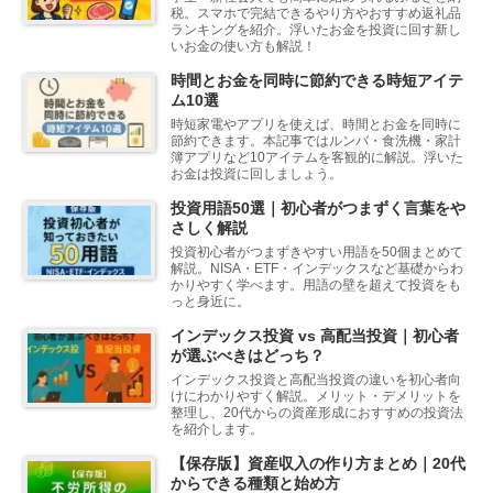
税。スマホで完結できるやり方やおすすめ返礼品
ランキングを紹介。浮いたお金を投資に回す新し
いお金の使い方も解説！
時間とお金を同時に節約できる時短アイテ
ム10選
時短家電やアプリを使えば、時間とお金を同時に
節約できます。本記事ではルンバ・食洗機・家計
簿アプリなど10アイテムを客観的に解説。浮いた
お金は投資に回しましょう。
投資用語50選｜初心者がつまずく言葉をや
さしく解説
投資初心者がつまずきやすい用語を50個まとめて
解説。NISA・ETF・インデックスなど基礎からわ
かりやすく学べます。用語の壁を超えて投資をも
っと身近に。
インデックス投資 vs 高配当投資｜初心者
が選ぶべきはどっち？
インデックス投資と高配当投資の違いを初心者向
けにわかりやすく解説。メリット・デメリットを
整理し、20代からの資産形成におすすめの投資法
を紹介します。
【保存版】資産収入の作り方まとめ｜20代
からできる種類と始め方