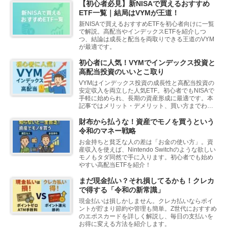
【初心者必見】新NISAで買えるおすすめ
ETF一覧｜結局はVYMが王道！
新NISAで買えるおすすめETFを初心者向けに一覧
で解説。高配当やインデックスETFを紹介しつ
つ、結論は成長と配当を両取りできる王道のVYM
が最適です。
初心者に人気！VYMでインデックス投資と
高配当投資のいいとこ取り
VYMはインデックス投資の成長性と高配当投資の
安定収入を両立した人気ETF。初心者でもNISAで
手軽に始められ、長期の資産形成に最適です。本
記事ではメリット・デメリット、買い方までわか
りやすく解説します。
財布から払うな！資産でモノを買うという
令和のマネー戦略
お金持ちと貧乏な人の差は「お金の使い方」。資
産収入を使えば、Nintendo Switchのような欲しい
モノもタダ同然で手に入ります。初心者でも始め
やすい高配当ETFを紹介！
まだ現金払い？それ損してるかも！クレカ
で得する「令和の新常識」
現金払いは損しかしません。クレカ払いならポイ
ントが貯まり節約や管理も簡単。Z世代におすすめ
のエポスカードを詳しく解説し、毎日の支払いを
お得に変える方法を紹介します。