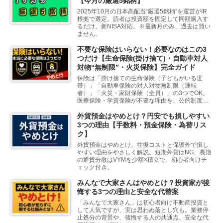
【今月の厳選5銘柄】
2025年10月の日本高配当“厳選5銘柄”を運営がIR
根拠で選定。読者は投資額を固定して同額購入す
るだけ。新NISA対応。※最新月のみ、過去は買い
ません。
不要な保険はいらない！必要なのはこの3
つだけ【生命保険(掛け捨て)・自動車対人
対物“無制限”・火災保険】完全ガイド
保険は「掛け捨ての生命保険（子どもがいる世
帯）」「自動車保険の対人対物無制限（運転
者）」「火災・家財保険（全員）」の3つでOK。
医療保険・学資保険が不要な理由を、公的制度
（高額療養費・傷病手当金等）までやさしく解
説。見直し手順・チェックリスト付き。
外貨預金はやめとけ？円安でも損しやすい
3つの理由【手数料・預金保険・為替リス
ク】
外貨預金はやめとけ。往復コストと保護外で損し
やすい理由をやさしく解説。短期外貨はNG、長期
の通貨分散はVYMを少額×積立で。初心者向けチ
ェック付き。
みんなで大家さんはやめとけ？投資家が後
悔する3つの理由と安全な代替案
「みんなで大家さん」は初心者向け不動産投資と
して人気ですが、実は思わぬ落とし穴も。業務停
止処分の背景や、後悔する人の共通点、安全な代