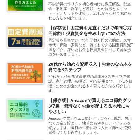
不労所得の作り方を初心者向けに徹底解説。配当
金・不動産・副業など種類ごとの特徴とメリッ
ト・デメリットを比較し、20代から少額で始めら
れる方法を紹介します。
【保存版】固定費を見直すだけで年間◯万
円節約！投資資金を生み出す7つの方法
固定費を見直すだけで年間数万円の節約に。スマ
ホ代・保険・家賃など、誰でもできる固定費削減7
選を紹介。浮いたお金を投資資金に回して資産形
成を始めましょう。
20代から始める資産収入｜お金のなる木を
育てる8ステップ
20代から始める資産形成の基本を8ステップで解
説。家計管理から投資、VYM活用まで、FIREを目
指すためのお金のなる木を育てる方法を紹介しま
す。
【保存版】Amazonで買えるエコ節約グッ
ズ7選｜無理なくお金が貯まる＆地球にも
やさしい
Amazonで買えるエコ節約グッズを7つ厳選。無理
なくお金が貯まり、地球にもやさしいアイテムを
紹介します。毎日の生活に取り入れて節約と投資
資金づくりを両立しましょう。