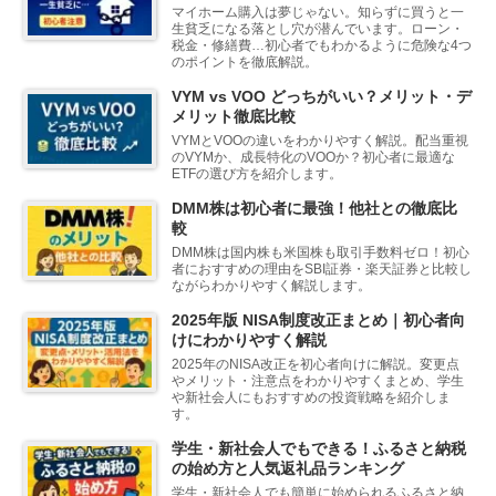
マイホーム購入は夢じゃない。知らずに買うと一
生貧乏になる落とし穴が潜んでいます。ローン・
税金・修繕費…初心者でもわかるように危険な4つ
のポイントを徹底解説。
VYM vs VOO どっちがいい？メリット・デ
メリット徹底比較
VYMとVOOの違いをわかりやすく解説。配当重視
のVYMか、成長特化のVOOか？初心者に最適な
ETFの選び方を紹介します。
DMM株は初心者に最強！他社との徹底比
較
DMM株は国内株も米国株も取引手数料ゼロ！初心
者におすすめの理由をSBI証券・楽天証券と比較し
ながらわかりやすく解説します。
2025年版 NISA制度改正まとめ｜初心者向
けにわかりやすく解説
2025年のNISA改正を初心者向けに解説。変更点
やメリット・注意点をわかりやすくまとめ、学生
や新社会人にもおすすめの投資戦略を紹介しま
す。
学生・新社会人でもできる！ふるさと納税
の始め方と人気返礼品ランキング
学生・新社会人でも簡単に始められるふるさと納