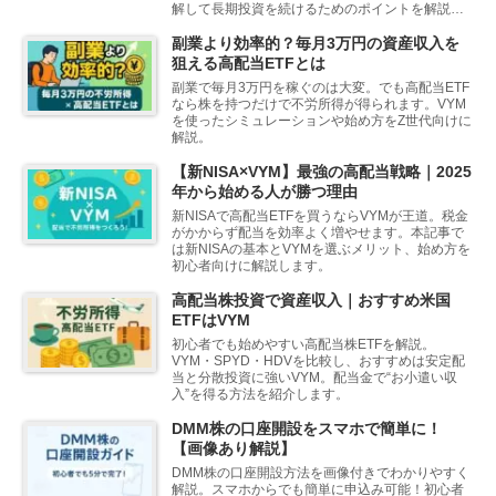
解して長期投資を続けるためのポイントを解説し
ます。
副業より効率的？毎月3万円の資産収入を
狙える高配当ETFとは
副業で毎月3万円を稼ぐのは大変。でも高配当ETF
なら株を持つだけで不労所得が得られます。VYM
を使ったシミュレーションや始め方をZ世代向けに
解説。
【新NISA×VYM】最強の高配当戦略｜2025
年から始める人が勝つ理由
新NISAで高配当ETFを買うならVYMが王道。税金
がかからず配当を効率よく増やせます。本記事で
は新NISAの基本とVYMを選ぶメリット、始め方を
初心者向けに解説します。
高配当株投資で資産収入｜おすすめ米国
ETFはVYM
初心者でも始めやすい高配当株ETFを解説。
VYM・SPYD・HDVを比較し、おすすめは安定配
当と分散投資に強いVYM。配当金で“お小遣い収
入”を得る方法を紹介します。
DMM株の口座開設をスマホで簡単に！
【画像あり解説】
DMM株の口座開設方法を画像付きでわかりやすく
解説。スマホからでも簡単に申込み可能！初心者