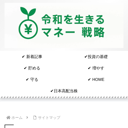
✔︎ 新着記事
✔︎投資の基礎
✔︎ 貯める
✔︎ 増やす
✔︎ 守る
✔︎ HOME
✔︎日本高配当株
ホーム
サイトマップ