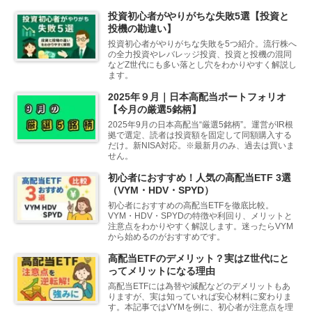
投資初心者がやりがちな失敗5選【投資と
投機の勘違い】
投資初心者がやりがちな失敗を5つ紹介。流行株へ
の全力投資やレバレッジ投資、投資と投機の混同
などZ世代にも多い落とし穴をわかりやすく解説し
ます。
2025年９月｜日本高配当ポートフォリオ
【今月の厳選5銘柄】
2025年9月の日本高配当“厳選5銘柄”。運営がIR根
拠で選定、読者は投資額を固定して同額購入する
だけ。新NISA対応。※最新月のみ、過去は買いま
せん。
初心者におすすめ！人気の高配当ETF 3選
（VYM・HDV・SPYD）
初心者におすすめの高配当ETFを徹底比較。
VYM・HDV・SPYDの特徴や利回り、メリットと
注意点をわかりやすく解説します。迷ったらVYM
から始めるのがおすすめです。
高配当ETFのデメリット？実はZ世代にと
ってメリットになる理由
高配当ETFには為替や減配などのデメリットもあ
りますが、実は知っていれば安心材料に変わりま
す。本記事ではVYMを例に、初心者が注意点を理